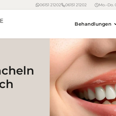
06151 21202
06151 21202
Mo.–Do. 0
Behandlungen
ächeln
Ich