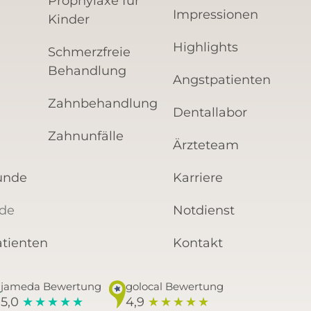
Prophylaxe für
Impressionen
Kinder
Highlights
Schmerzfreie
Behandlung
Angstpatienten
Zahnbehandlung
Dentallabor
Zahnunfälle
Ärzteteam
unde
Karriere
nde
Notdienst
tienten
Kontakt
jameda Bewertung
golocal Bewertung
5,0
4,9
★
★
★
★
★
★
★
★
★
★