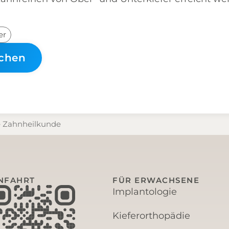
er
uchen
e Zahnheilkunde
NFAHRT
FÜR ERWACHSENE
Implantologie
Kieferorthopädie