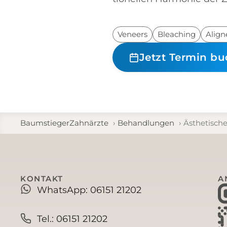
Veneers
Bleaching
Align
Jetzt Termin b
BaumstiegerZahnärzte
Behandlungen
Ästhetisch
KONTAKT
A
WhatsApp: 06151 21202
Tel.: 06151 21202