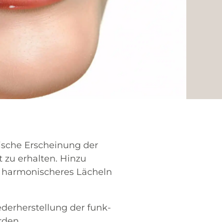
ti­sche Erschei­nung der
t zu erhal­ten. Hin­zu
har­mo­ni­sche­res Lächeln
r­her­stel­lung der funk­
rden.