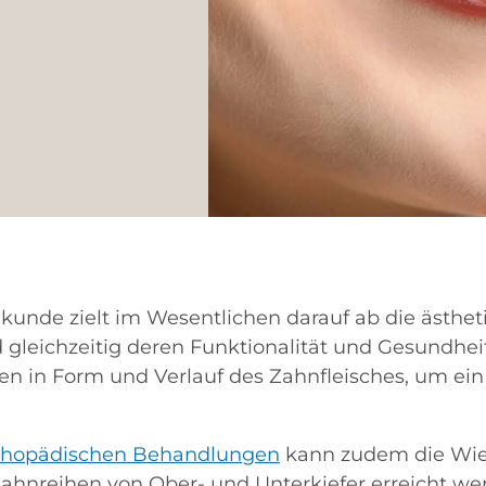
l­kun­de zielt im Wesent­li­chen dar­auf ab die ästhe­
gleich­zei­tig deren Funk­tio­na­li­tät und Gesund­hei
en in Form und Ver­lauf des Zahn­fleisches, um ein 
r­tho­pä­di­schen Behand­lun­gen
kann zudem die Wie­de
 Zahn­rei­hen von Ober- und Unter­kie­fer erreicht we