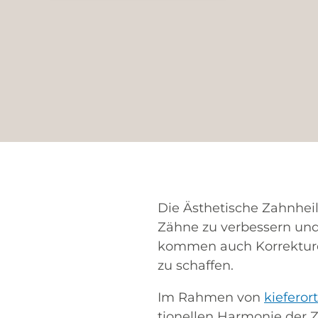
Die Ästhe­ti­sche Zahn­hei
Zäh­ne zu ver­bes­sern und 
kom­men auch Kor­rek­tu­r
zu schaffen.
Im Rah­men von
kie­fer­o
tio­nel­len Har­mo­nie der