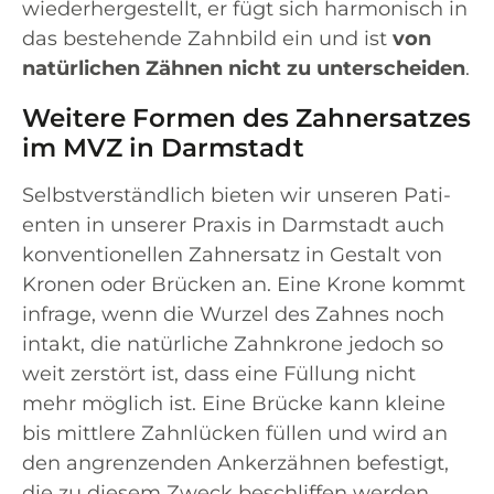
wie­der­her­ge­stellt, er fügt sich har­mo­nisch in
das bestehen­de Zahn­bild ein und ist
von
natür­li­chen Zäh­nen nicht zu unter­schei­den
.
Weitere Formen des Zahnersatzes
im MVZ in Darmstadt
Selbst­ver­ständ­lich bie­ten wir unse­ren Pati­
en­ten in unse­rer Pra­xis in Darm­stadt auch
kon­ven­tio­nel­len Zahn­ersatz in Gestalt von
Kro­nen oder Brü­cken an. Eine Kro­ne kommt
infra­ge, wenn die Wur­zel des Zah­nes noch
intakt, die natür­li­che Zahn­kro­ne jedoch so
weit zer­stört ist, dass eine Fül­lung nicht
mehr mög­lich ist. Eine Brü­cke kann klei­ne
bis mitt­le­re Zahn­lü­cken fül­len und wird an
den angren­zen­den Anker­zäh­nen befes­tigt,
die zu die­sem Zweck beschlif­fen wer­den.