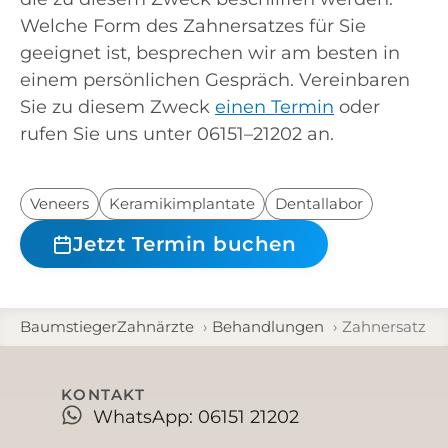
Wel­che Form des Zahn­ersat­zes für Sie
geeig­net ist, bespre­chen wir am bes­ten in
einem per­sön­li­chen Gespräch. Ver­ein­ba­ren
Sie zu die­sem Zweck
einen Ter­min
oder
rufen Sie uns unter 06151–21202 an.
Veneers
Keramikimplantate
Dentallabor
Jetzt Termin buchen
BaumstiegerZahnärzte
Behandlungen
Zahnersatz
KONTAKT
WhatsApp: 06151 21202