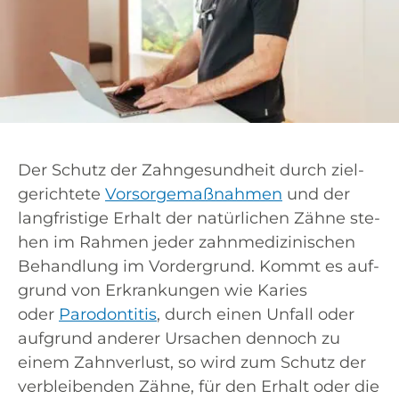
Der Schutz der Zahn­ge­sund­heit durch ziel­
ge­rich­te­te
Vor­sor­ge­maß­nah­men
und der
lang­fris­ti­ge Erhalt der natür­li­chen Zäh­ne ste­
hen im Rah­men jeder zahn­me­di­zi­ni­schen
Behand­lung im Vor­der­grund. Kommt es auf­
grund von Erkran­kun­gen wie Kari­es
oder
Par­odon­ti­tis
, durch einen Unfall oder
auf­grund ande­rer Ursa­chen den­noch zu
einem Zahn­ver­lust, so wird zum Schutz der
ver­blei­ben­den Zäh­ne, für den Erhalt oder die