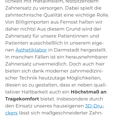
lich­keit mit metall­frei­em, fest­sit­zen­dem
Zahn­ersatz zu ver­sor­gen. Dabei spielt die
zahn­tech­ni­sche Qua­li­tät eine wich­ti­ge Rol­le.
Von Bil­lig­im­por­ten aus Fern­ost hal­ten wir
daher nichts! Aus die­sem Grund wird der
Zahn­ersatz für unse­re Pati­en­tin­nen und
Pati­en­ten aus­schließ­lich in unse­rem eige­
nen
Ästhe­tik­la­bor
in Darm­stadt her­ge­stellt.
In man­chen Fäl­len ist ein her­aus­nehm­ba­rer
Zahn­ersatz unver­meid­lich. Doch auch hier
bie­ten sich dank moder­ner zahn­me­di­zi­ni­
scher Tech­nik heut­zu­ta­ge Mög­lich­kei­ten,
die­sen so zu gestal­ten, dass er neben qua­li­
ta­ti­ver Halt­bar­keit auch ein
Höchst­maß an
Tra­ge­kom­fort
bie­tet. Ins­be­son­de­re durch
den Ein­satz unse­res haus­ei­ge­nen
3D-Dru­
ckers
lässt sich maß­ge­schnei­der­ter Zahn­