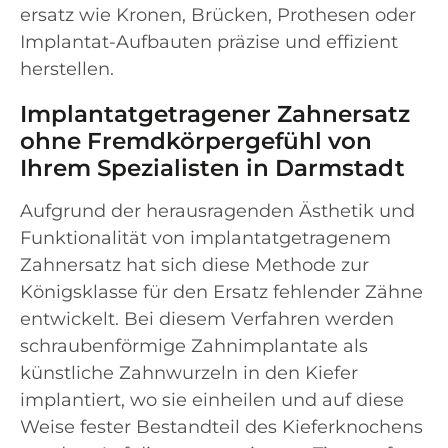
ersatz wie Kro­nen, Brü­cken, Pro­the­sen oder
Implan­tat-Auf­bau­ten prä­zi­se und effi­zi­ent
herstellen.
Implantatgetragener Zahnersatz
ohne Fremdkörpergefühl von
Ihrem Spezialisten in Darmstadt
Auf­grund der her­aus­ra­gen­den Ästhe­tik und
Funk­tio­na­li­tät von implan­tat­ge­tra­ge­nem
Zahn­ersatz hat sich die­se Metho­de zur
Königs­klas­se für den Ersatz feh­len­der Zäh­ne
ent­wi­ckelt. Bei die­sem Ver­fah­ren wer­den
schrau­ben­för­mi­ge Zahn­im­plan­ta­te als
künst­li­che Zahn­wur­zeln in den Kie­fer
implan­tiert, wo sie ein­hei­len und auf die­se
Wei­se fes­ter Bestand­teil des Kie­fer­kno­chens