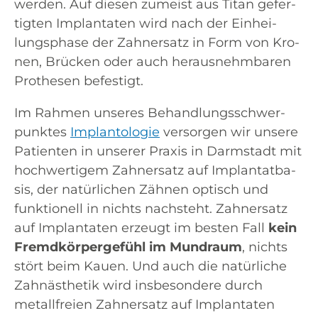
wer­den. Auf die­sen zumeist aus Titan gefer­
tig­ten Implan­ta­ten wird nach der Ein­hei­
lungs­pha­se der Zahn­ersatz in Form von Kro­
nen, Brü­cken oder auch her­aus­nehm­ba­ren
Pro­the­sen befestigt.
Im Rah­men unse­res Behand­lungs­schwer­
punk­tes
Implan­to­lo­gie
ver­sor­gen wir unse­re
Pati­en­ten in unse­rer Pra­xis in Darm­stadt mit
hoch­wer­ti­gem Zahn­ersatz auf Implan­tat­ba­
sis, der natür­li­chen Zäh­nen optisch und
funk­tio­nell in nichts nach­steht. Zahn­ersatz
auf Implan­ta­ten erzeugt im bes­ten Fall
kein
Fremd­kör­per­ge­fühl im Mund­raum
, nichts
stört beim Kau­en. Und auch die natür­li­che
Zahn­äs­the­tik wird ins­be­son­de­re durch
metall­frei­en Zahn­ersatz auf Implan­ta­ten