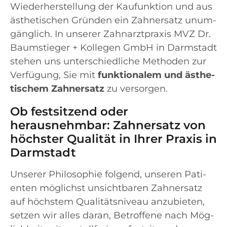
Wie­der­her­stel­lung der Kau­funk­ti­on und aus
ästhe­ti­schen Grün­den ein Zahn­ersatz unum­
gäng­lich. In unse­rer Zahn­arzt­pra­xis MVZ Dr.
Baum­stie­ger + Kol­le­gen GmbH in Darm­stadt
ste­hen uns unter­schied­li­che Metho­den zur
Ver­fü­gung, Sie mit
funk­tio­na­lem und ästhe­
ti­schem Zahn­ersatz
zu versorgen.
Ob festsitzend oder
herausnehmbar: Zahnersatz von
höchster Qualität in Ihrer Praxis in
Darmstadt
Unse­rer Phi­lo­so­phie fol­gend, unse­ren Pati­
en­ten mög­lichst unsicht­ba­ren Zahn­ersatz
auf höchs­tem Qua­li­täts­ni­veau anzu­bie­ten,
set­zen wir alles dar­an, Betrof­fe­ne nach Mög­