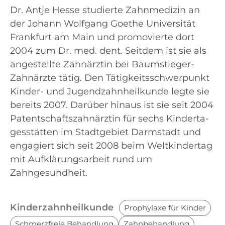
Dr. Ant­je Hes­se stu­dier­te Zahn­me­di­zin an
der Johann Wolf­gang Goe­the Uni­ver­si­tät
Frank­furt am Main und pro­mo­vier­te dort
2004 zum Dr. med. dent. Seit­dem ist sie als
ange­stell­te Zahn­ärz­tin bei Baum­stie­ger­
Zahn­ärz­te tätig. Den Tätig­keits­schwer­punkt
Kin­der- und Jugend­zahn­heil­kun­de leg­te sie
bereits 2007. Dar­über hin­aus ist sie seit 2004
Patent­schafts­zahn­ärz­tin für sechs Kin­der­ta­
ges­stät­ten im Stadt­ge­biet Darm­stadt und
enga­giert sich seit 2008 beim Welt­kin­der­tag
mit Auf­klä­rungs­ar­beit rund um
Zahngesundheit.
Kinderzahnheilkunde
Prophylaxe für Kinder
Schmerzfreie Behandlung
Zahnbehandlung