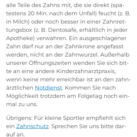
alle Tei­le des Zahns mit, die sie direkt (spä­
tes­tens 20 Min. nach dem Unfall) feucht (z. B.
in Milch) oder noch bes­ser in einer Zahn­ret­
tungs­box (z. B. Dent­o­safe, erhält­lich in jeder
Apo­the­ke) ver­wah­ren. Ein aus­ge­schla­ge­ner
Zahn darf nur an der Zahn­kro­ne ange­fasst
wer­den, nicht an der Zahn­wur­zel. Außer­halb
unse­rer Öff­nungs­zei­ten wen­den Sie sich bit­
te an eine ande­re Kin­der­zahn­arzt­pra­xis,
wenn kei­ne mehr erreich­bar ist an den zahn­
ärzt­li­chen
Not­dienst
. Kom­men Sie nach
Mög­lich­keit trotz­dem am Fol­ge­tag noch ein­
mal zu uns.
Übri­gens: Für klei­ne Sport­ler emp­fiehlt sich
ein
Zahn­schutz
. Spre­chen Sie uns bit­te dar­
auf an.