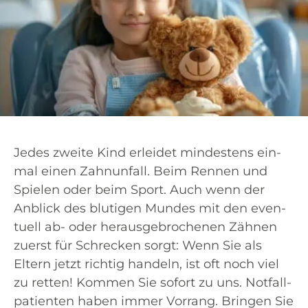
Jedes zwei­te Kind erlei­det min­des­tens ein­
mal einen Zahn­un­fall. Beim Ren­nen und
Spie­len oder beim Sport. Auch wenn der
Anblick des blu­ti­gen Mun­des mit den even­
tu­ell ab- oder her­aus­ge­bro­che­nen Zäh­nen
zuerst für Schre­cken sorgt: Wenn Sie als
Eltern jetzt rich­tig han­deln, ist oft noch viel
zu ret­ten! Kom­men Sie sofort zu uns. Not­fall­
pa­ti­en­ten haben immer Vor­rang. Brin­gen Sie