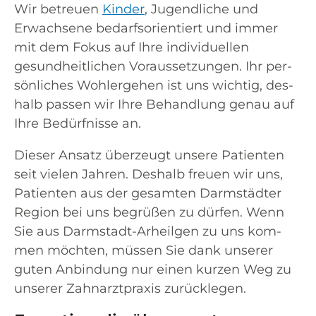
Wir betreu­en
Kin­der
, Jugend­li­che und
Erwach­se­ne bedarfs­ori­en­tiert und immer
mit dem Fokus auf Ihre indi­vi­du­el­len
gesund­heit­li­chen Vor­aus­set­zun­gen. Ihr per­
sön­li­ches Wohl­erge­hen ist uns wich­tig, des­
halb pas­sen wir Ihre Behand­lung genau auf
Ihre Bedürf­nis­se an.
Die­ser Ansatz über­zeugt unse­re Pati­en­ten
seit vie­len Jah­ren. Des­halb freu­en wir uns,
Pati­en­ten aus der gesam­ten Darm­städ­ter
Regi­on bei uns begrü­ßen zu dür­fen. Wenn
Sie aus Darm­stadt-Arheil­gen zu uns kom­
men möch­ten, müs­sen Sie dank unse­rer
guten Anbin­dung nur einen kur­zen Weg zu
unse­rer Zahn­arzt­pra­xis zurücklegen.