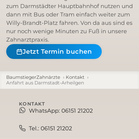
zum Darm­städ­ter Haupt­bahn­hof nut­zen und
dann mit Bus oder Tram ein­fach wei­ter zum
Wil­ly-Brandt-Platz fah­ren. Von da aus sind es
nur noch weni­ge Minu­ten zu Fuß in unse­re
Zahnarztpraxis.
Jetzt Ter­min buchen
BaumstiegerZahnärzte
Kontakt
Anfahrt aus Darmstadt-Arheilgen
KONTAKT
WhatsApp: 06151 21202
Tel.: 06151 21202