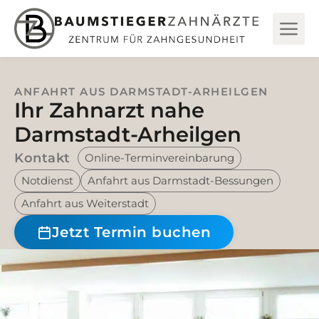
ANFAHRT AUS DARMSTADT-ARHEILGEN
Ihr Zahn­arzt nahe
Darmstadt-Arheilgen
Kon­takt
Online-Ter­min­ver­ein­ba­rung
Not­dienst
Anfahrt aus Darmstadt-Bessungen
Anfahrt aus Weiterstadt
Jetzt Ter­min buchen