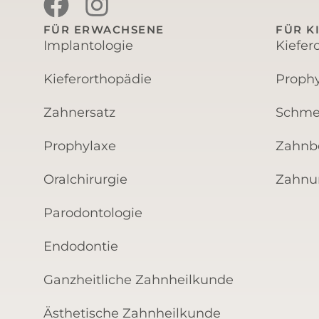
FÜR ERWACHSENE
FÜR K
Implantologie
Kiefer
Kieferorthopädie
Prophy
Zahnersatz
Schme
Prophylaxe
Zahnb
Oralchirurgie
Zahnun
Parodontologie
Endodontie
Ganzheitliche Zahnheilkunde
Ästhetische Zahnheilkunde