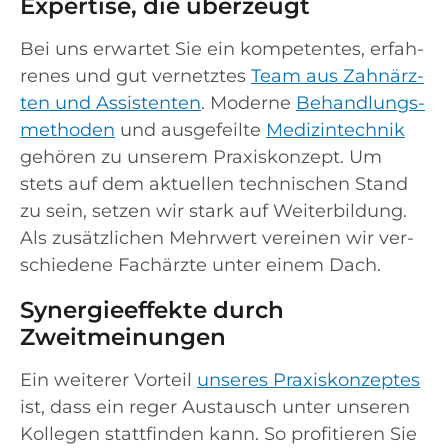
Expertise, die überzeugt
Bei uns erwar­tet Sie ein kom­pe­ten­tes, erfah­
re­nes und gut ver­netz­tes
Team aus Zahn­ärz­
ten und Assis­ten­ten
. Moder­ne
Behand­lungs­
me­tho­den
und aus­ge­feil­te
Medi­zin­tech­nik
gehö­ren zu unse­rem Pra­xis­kon­zept. Um
stets auf dem aktu­el­len tech­ni­schen Stand
zu sein, set­zen wir stark auf Wei­ter­bil­dung.
Als zusätz­li­chen Mehr­wert ver­ei­nen wir ver­
schie­de­ne Fach­ärz­te unter einem Dach.
Synergieeffekte durch
Zweitmeinungen
Ein wei­te­rer Vor­teil
unse­res Pra­xis­kon­zep­tes
ist, dass ein reger Aus­tausch unter unse­ren
Kol­le­gen statt­fin­den kann. So pro­fi­tie­ren Sie