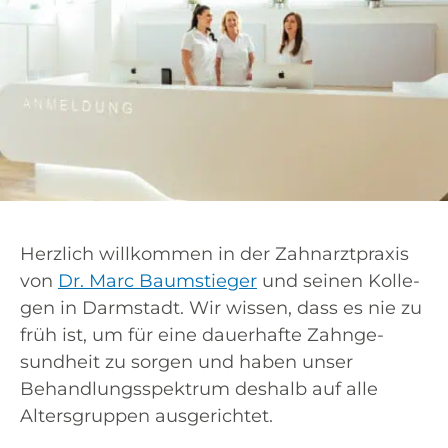
Herz­lich will­kom­men in der Zahn­arzt­pra­xis
von
Dr. Marc Baum­stie­ger
und sei­nen Kol­le­
gen in Darm­stadt. Wir wis­sen, dass es nie zu
früh ist, um für eine dau­er­haf­te Zahn­ge­
sund­heit zu sor­gen und haben unser
Behand­lungs­spek­trum des­halb auf alle
Alters­grup­pen ausgerichtet.