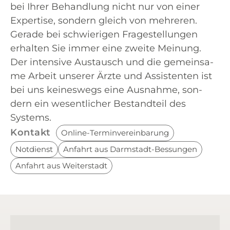
bei Ihrer Behand­lung nicht nur von einer
Exper­ti­se, son­dern gleich von meh­re­ren.
Gera­de bei schwie­ri­gen Fra­ge­stel­lun­gen
erhal­ten Sie immer eine zwei­te Mei­nung.
Der inten­si­ve Aus­tausch und die gemein­sa­
me Arbeit unse­rer Ärz­te und Assis­ten­ten ist
bei uns kei­nes­wegs eine Aus­nah­me, son­
dern ein wesent­li­cher Bestand­teil des
Systems.
Kon­takt
Online-Ter­min­ver­ein­ba­rung
Not­dienst
Anfahrt aus Darmstadt-Bessungen
Anfahrt aus Weiterstadt