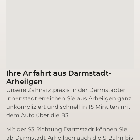
Ihre Anfahrt aus Darmstadt-
Arheilgen
Unse­re Zahn­arzt­pra­xis in der Darm­städ­ter
Innen­stadt errei­chen Sie aus Arheil­gen ganz
unkom­pli­ziert und schnell in 15 Minu­ten mit
dem Auto über die B3.
Mit der S3 Rich­tung Darm­stadt kön­nen Sie
ab Darm­stadt-Arheil­gen auch die S‑Bahn bis