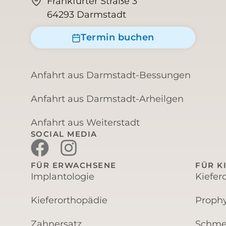
Frankfurter Straße 3
64293 Darmstadt
Termin buchen
Anfahrt aus Darmstadt-Bessungen
Anfahrt aus Darmstadt-Arheilgen
Anfahrt aus Weiterstadt
SOCIAL MEDIA
FÜR ERWACHSENE
FÜR K
Implantologie
Kiefer
Kieferorthopädie
Prophy
Zahnersatz
Schme