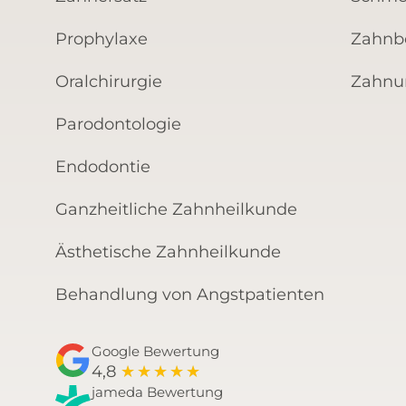
Prophylaxe
Zahnb
Oralchirurgie
Zahnun
Parodontologie
Endodontie
Ganzheitliche Zahnheilkunde
Ästhetische Zahnheilkunde
Behandlung von Angstpatienten
Google Bewertung
4,8
★
★
★
★
★
jameda Bewertung