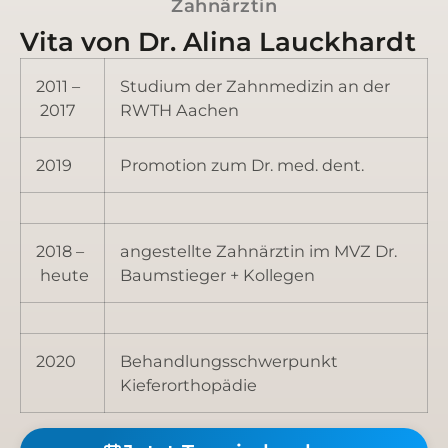
Zahnärztin
Vita von Dr. Alina Lauckhardt
2011 –
Stu­di­um der Zahn­me­di­zin an der
2017
RWTH Aachen
2019
Pro­mo­ti­on zum Dr. med. dent.
2018 –
ange­stell­te Zahn­ärz­tin im MVZ Dr.
heute
Baum­stie­ger + Kollegen
2020
Behand­lungs­schwer­punkt
Kieferorthopädie