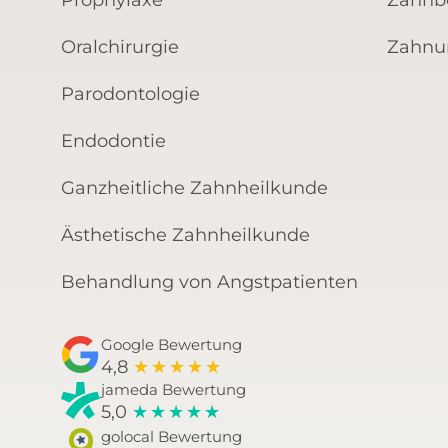
Prophylaxe
Zahnb
Oralchirurgie
Zahnun
Parodontologie
Endodontie
Ganzheitliche Zahnheilkunde
Ästhetische Zahnheilkunde
Behandlung von Angstpatienten
Google Bewertung
4,8
★
★
★
★
★
jameda Bewertung
5,0
★
★
★
★
★
golocal Bewertung