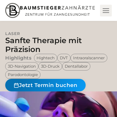
LASER
Sanfte Therapie mit
Präzision
Highlights
Hightech
DVT
Intraoralscanner
3D-Navigation
3D-Druck
Dentallabor
Parodontologie
Jetzt Termin buchen