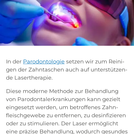
In der
Par­odon­to­lo­gie
set­zen wir zum Rei­ni­
gen der Zahn­ta­schen auch auf unter­stüt­zen­
de Lasertherapie.
Die­se moder­ne Metho­de zur Behand­lung
von Par­odon­ta­l­er­kran­kun­gen kann gezielt
ein­ge­setzt wer­den, um betrof­fe­nes Zahn­
fleisch­ge­we­be zu ent­fer­nen, zu des­in­fi­zie­ren
oder zu sti­mu­lie­ren. Der Laser ermög­licht
eine prä­zi­se Behand­lung, wodurch gesun­des