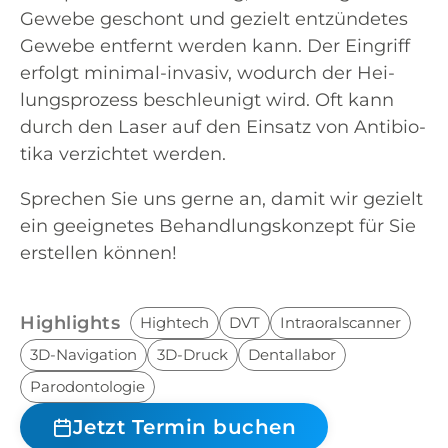
Gewe­be geschont und gezielt ent­zün­de­tes
Gewe­be ent­fernt wer­den kann. Der Ein­griff
erfolgt mini­mal-inva­siv, wodurch der Hei­
lungs­pro­zess beschleu­nigt wird. Oft kann
durch den Laser auf den Ein­satz von Anti­bio­
ti­ka ver­zich­tet werden.
Spre­chen Sie uns ger­ne an, damit wir gezielt
ein geeig­ne­tes Behand­lungs­kon­zept für Sie
erstel­len können!
Highlights
Hightech
DVT
Intraoralscanner
3D-Navigation
3D-Druck
Dentallabor
Parodontologie
Jetzt Termin buchen