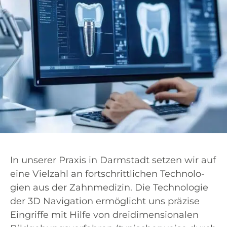
In unse­rer Pra­xis in Darm­stadt set­zen wir auf
eine Viel­zahl an fort­schritt­li­chen Tech­no­lo­
gien aus der Zahn­me­di­zin. Die Tech­no­lo­gie
der 3D Navi­ga­ti­on ermög­licht uns prä­zi­se
Ein­grif­fe mit Hil­fe von drei­di­men­sio­na­len