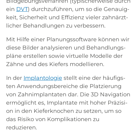
Bild­ge­bungs­ver­fah­ren (typi­scher­wei­se durch
ein
DVT
) durch­zu­füh­ren, um so die Genau­ig­
keit, Sicher­heit und Effi­zi­enz vie­ler zahn­ärzt­
li­cher Behand­lun­gen zu verbessern.
Mit Hil­fe einer Pla­nungs­soft­ware kön­nen wir
die­se Bil­der ana­ly­sie­ren und Behand­lungs­
plä­ne erstel­len sowie vir­tu­el­le Model­le der
Zäh­ne und des Kie­fers modellieren.
In der
Implan­to­lo­gie
stellt eine der häu­figs­
ten Anwen­dungs­be­rei­che die Plat­zie­rung
von Zahn­im­plan­ta­ten dar. Die 3D Navi­ga­ti­on
ermög­licht es, Implan­ta­te mit hoher Prä­zi­si­
on in den Kie­fer­kno­chen zu set­zen, um so
das Risi­ko von Kom­pli­ka­tio­nen zu
reduzieren.