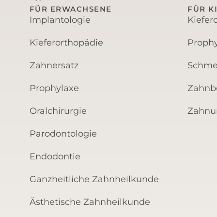
FÜR ERWACHSENE
FÜR K
Implantologie
Kiefer
Kieferorthopädie
Prophy
Zahnersatz
Schme
Prophylaxe
Zahnb
Oralchirurgie
Zahnun
Parodontologie
Endodontie
Ganzheitliche Zahnheilkunde
Ästhetische Zahnheilkunde