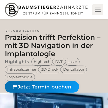
3D-NAVIGATION
Präzision trifft Perfektion –
mit 3D Navigation in der
Implantologie
Highlights
Hightech
DVT
Laser
Intraoralscanner
3D-Druck
Dentallabor
Implantologie
Jetzt Termin buchen